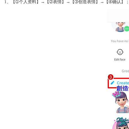
1、【➀个人资料】→【➁表情】→【➂创造表情】→【➃确认】