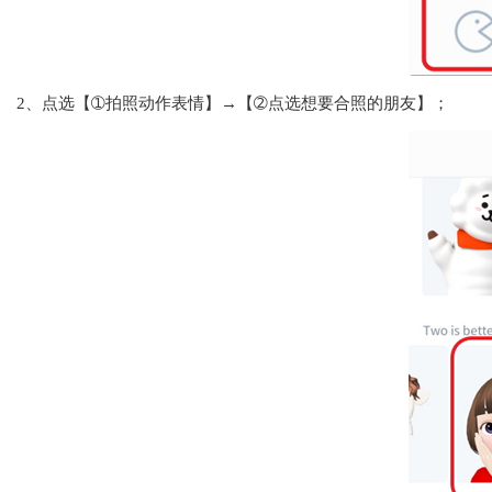
2、点选【➀拍照动作表情】→【➁点选想要合照的朋友】；