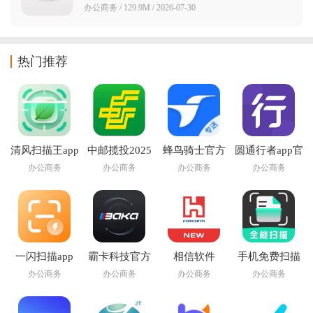
办公商务 / 129.9M / 2026-07-30
热门推荐
清风扫描王app
中邮揽投2025
蜂鸟骑士官方
圆通行者app官
最新版本下载
版2025
方下载安装
办公商务
办公商务
办公商务
办公商务
一闪扫描app
霸卡科技官方
相信软件
手机免费扫描
版
王软件
办公商务
办公商务
办公商务
办公商务