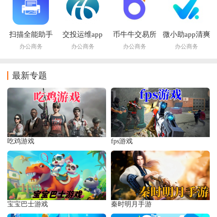
扫描全能助手
交投运维app
币牛牛交易所
微小助app清爽
官方版
app官方版
版
办公商务
办公商务
办公商务
办公商务
最新专题
吃鸡游戏
fps游戏
宝宝巴士游戏
秦时明月手游