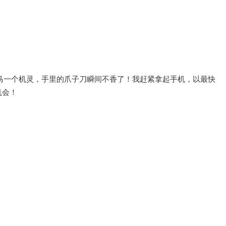
马一个机灵，手里的爪子刀瞬间不香了！我赶紧拿起手机，以最快
机会！