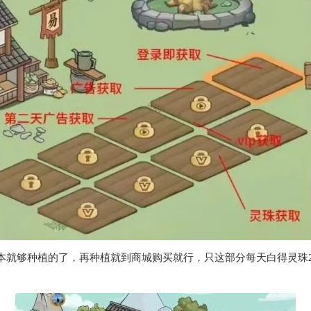
。基本就够种植的了，再种植就到商城购买就行，只这部分每天白得灵