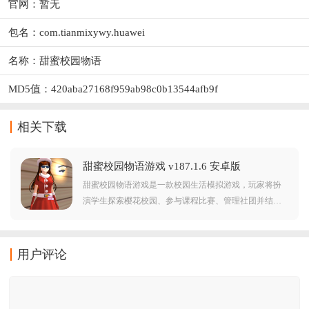
官网：暂无
包名：com.tianmixywy.huawei
名称：甜蜜校园物语
MD5值：420aba27168f959ab98c0b13544afb9f
相关下载
甜蜜校园物语游戏 v187.1.6 安卓版
甜蜜校园物语游戏是一款校园生活模拟游戏，玩家将扮
演学生探索樱花校园、参与课程比赛、管理社团并结交
朋友。游戏融合丰富社交互动与竞技活动，以精美画面
与多元玩法还原充满朝气的青春校园体验。游戏操作简
单，感兴趣的朋友不妨到本站下载体验一番吧！
用户评论