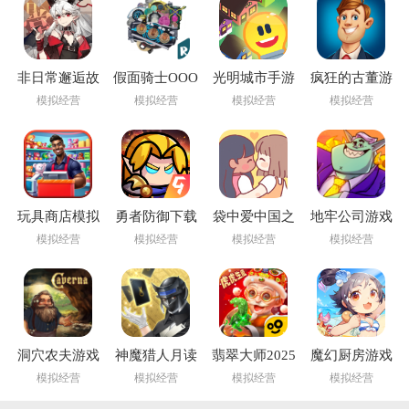
非日常邂逅故
假面骑士OOO
光明城市手游
疯狂的古董游
事官方版
模拟器豪华版
下载
戏
模拟经营
模拟经营
模拟经营
模拟经营
玩具商店模拟
勇者防御下载
袋中爱中国之
地牢公司游戏
器7723
安装
家游戏下载
下载(Dungeon
模拟经营
模拟经营
模拟经营
模拟经营
(PocketLove安
Inc)
装器)
洞穴农夫游戏
神魔猎人月读
翡翠大师2025
魔幻厨房游戏
最新版下载(神
最新版本下载
模拟经营
模拟经营
模拟经营
模拟经营
魔猎人月读安