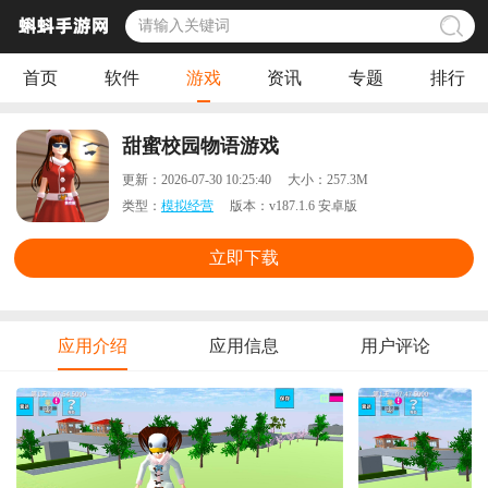
首页
软件
游戏
资讯
专题
排行
甜蜜校园物语游戏
更新：
2026-07-30 10:25:40
大小：
257.3M
类型：
模拟经营
版本：
v187.1.6 安卓版
立即下载
应用介绍
应用信息
用户评论