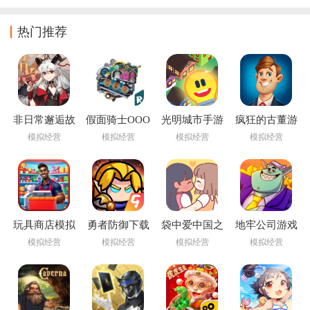
热门推荐
非日常邂逅故
假面骑士OOO
光明城市手游
疯狂的古董游
事官方版
模拟器豪华版
下载
戏
模拟经营
模拟经营
模拟经营
模拟经营
玩具商店模拟
勇者防御下载
袋中爱中国之
地牢公司游戏
器7723
安装
家游戏下载
下载(Dungeon
模拟经营
模拟经营
模拟经营
模拟经营
(PocketLove安
Inc)
装器)