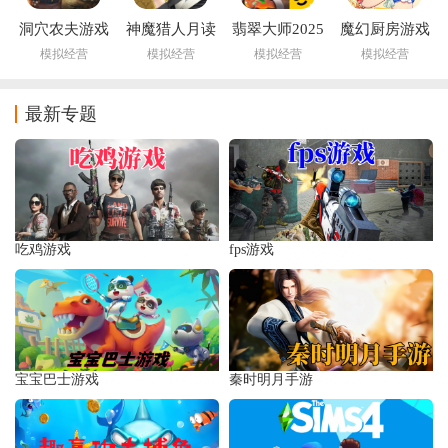
洞穴农夫游戏
神魔猎人月读
翡翠大师2025
魔幻厨房游戏
最新版下载(神
最新版本下载
模拟经营
模拟经营
模拟经营
模拟经营
魔猎人月读安
装器)
最新专题
吃鸡游戏
fps游戏
宝宝巴士游戏
秦时明月手游