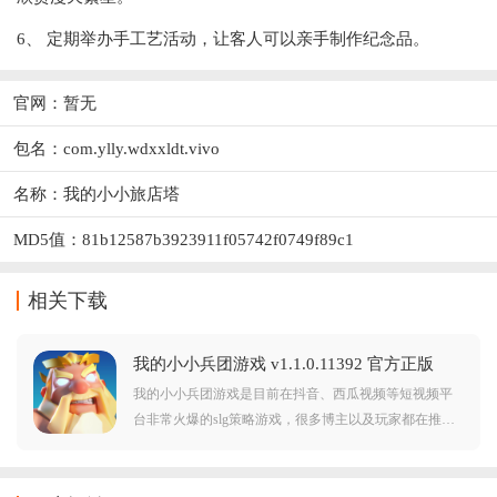
6、 定期举办手工艺活动，让客人可以亲手制作纪念品。
官网：暂无
包名：com.ylly.wdxxldt.vivo
名称：我的小小旅店塔
MD5值：81b12587b3923911f05742f0749f89c1
相关下载
我的小小兵团游戏 v1.1.0.11392 官方正版
我的小小兵团游戏是目前在抖音、西瓜视频等短视频平
台非常火爆的slg策略游戏，很多博主以及玩家都在推
荐，在这里q版卡通的欧美画风角色让玩家玩起来更加的
带感，而且整体的玩法有点类似于皇室战争，战斗起来
更加恢宏！喜欢的玩家记得来蝌蚪手游网下载我的小小