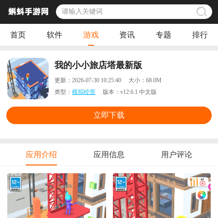
首页
软件
游戏
资讯
专题
排行
我的小小旅店塔最新版
更新：
2026-07-30 10:25:40
大小：
68.0M
类型：
模拟经营
版本：
v12.6.1 中文版
立即下载
应用介绍
应用信息
用户评论